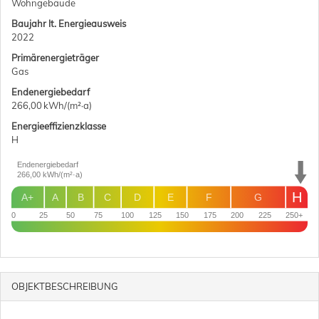
Wohngebäude
Baujahr lt. Energieausweis
2022
Primärenergieträger
Gas
Endenergie­bedarf
266,00 kWh/(m²·a)
Energie­effizienz­klasse
H
Endenergiebedarf
266,00
kWh/(m²·a)
H
A+
A
B
C
D
E
F
G
0
25
50
75
100
125
150
175
200
225
250+
OBJEKT­BESCHREIBUNG