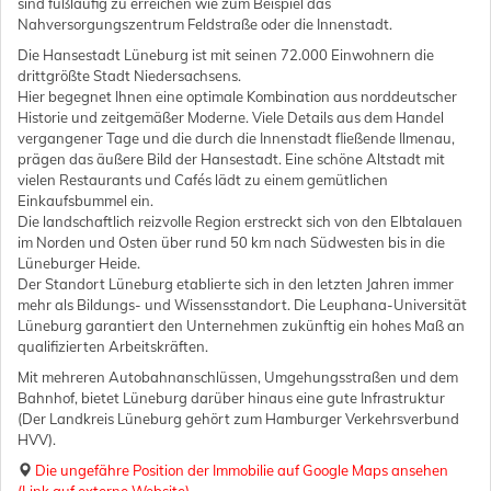
sind fußläufig zu erreichen wie zum Beispiel das
Nahversorgungszentrum Feldstraße oder die Innenstadt.
Die Hansestadt Lüneburg ist mit seinen 72.000 Einwohnern die
drittgrößte Stadt Niedersachsens.
Hier begegnet Ihnen eine optimale Kombination aus norddeutscher
Historie und zeitgemäßer Moderne. Viele Details aus dem Handel
vergangener Tage und die durch die Innenstadt fließende Ilmenau,
prägen das äußere Bild der Hansestadt. Eine schöne Altstadt mit
vielen Restaurants und Cafés lädt zu einem gemütlichen
Einkaufsbummel ein.
Die landschaftlich reizvolle Region erstreckt sich von den Elbtalauen
im Norden und Osten über rund 50 km nach Südwesten bis in die
Lüneburger Heide.
Der Standort Lüneburg etablierte sich in den letzten Jahren immer
mehr als Bildungs- und Wissensstandort. Die Leuphana-Universität
Lüneburg garantiert den Unternehmen zukünftig ein hohes Maß an
qualifizierten Arbeitskräften.
Mit mehreren Autobahnanschlüssen, Umgehungsstraßen und dem
Bahnhof, bietet Lüneburg darüber hinaus eine gute Infrastruktur
(Der Landkreis Lüneburg gehört zum Hamburger Verkehrsverbund
HVV).
Die ungefähre Position der Immobilie auf Google Maps ansehen