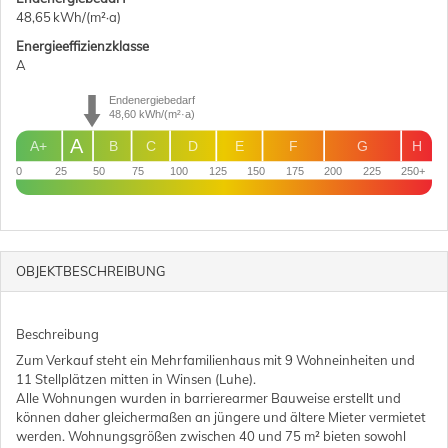
48,65 kWh/(m²·a)
Energie­effizienz­klasse
A
Endenergiebedarf
48,60
kWh/(m²·a)
A
A+
B
C
D
E
F
G
H
0
25
50
75
100
125
150
175
200
225
250+
OBJEKT­BESCHREIBUNG
Beschreibung
Zum Verkauf steht ein Mehrfamilienhaus mit 9 Wohneinheiten und
11 Stellplätzen mitten in Winsen (Luhe).
Alle Wohnungen wurden in barrierearmer Bauweise erstellt und
können daher gleichermaßen an jüngere und ältere Mieter vermietet
werden. Wohnungsgrößen zwischen 40 und 75 m² bieten sowohl