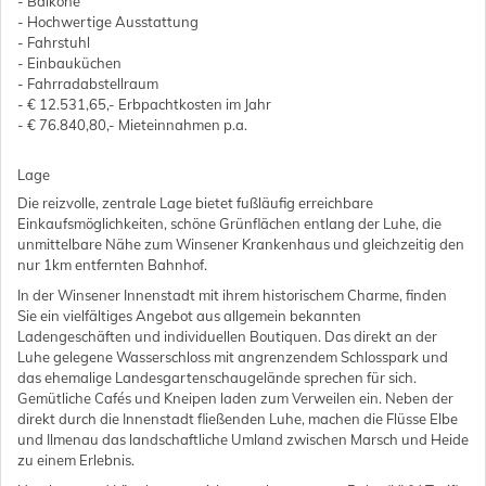
- Balkone
- Hochwertige Ausstattung
- Fahrstuhl
- Einbauküchen
- Fahrradabstellraum
- € 12.531,65,- Erbpachtkosten im Jahr
- € 76.840,80,- Mieteinnahmen p.a.
Lage
Die reizvolle, zentrale Lage bietet fußläufig erreichbare
Einkaufsmöglichkeiten, schöne Grünflächen entlang der Luhe, die
unmittelbare Nähe zum Winsener Krankenhaus und gleichzeitig den
nur 1km entfernten Bahnhof.
In der Winsener Innenstadt mit ihrem historischem Charme, finden
Sie ein vielfältiges Angebot aus allgemein bekannten
Ladengeschäften und individuellen Boutiquen. Das direkt an der
Luhe gelegene Wasserschloss mit angrenzendem Schlosspark und
das ehemalige Landesgartenschaugelände sprechen für sich.
Gemütliche Cafés und Kneipen laden zum Verweilen ein. Neben der
direkt durch die Innenstadt fließenden Luhe, machen die Flüsse Elbe
und Ilmenau das landschaftliche Umland zwischen Marsch und Heide
zu einem Erlebnis.