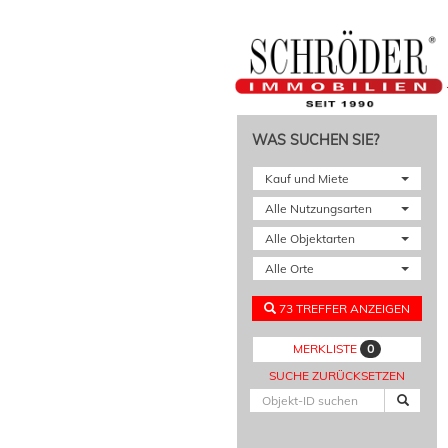
WAS SUCHEN SIE?
Kauf und Miete
Alle Nutzungsarten
Alle Objektarten
Alle Orte
73 TREFFER ANZEIGEN
0
MERKLISTE
SUCHE ZURÜCKSETZEN