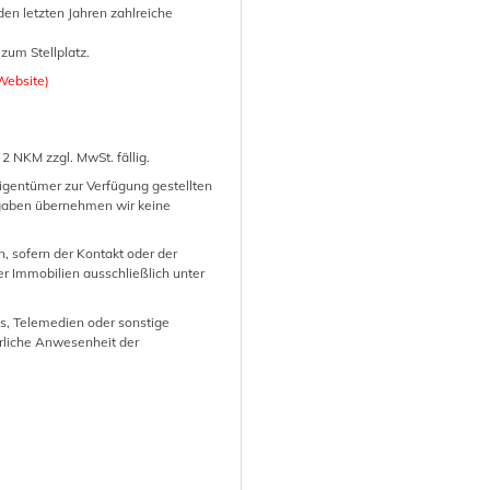
en letzten Jahren zahlreiche
 zum Stellplatz.
Website)
2 NKM zzgl. MwSt. fällig.
gentümer zur Verfügung gestellten
Angaben übernehmen wir keine
n, sofern der Kontakt oder der
r Immobilien ausschließlich unter
ls, Telemedien oder sonstige
rliche Anwesenheit der