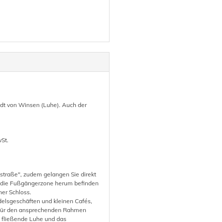
adt von Winsen (Luhe). Auch der
St.
sstraße", zudem gelangen Sie direkt
 die Fußgängerzone herum befinden
er Schloss.
elsgeschäften und kleinen Cafés,
 Für den ansprechenden Rahmen
t fließende Luhe und das