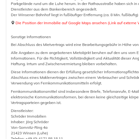
Parkgelände rund um die Luhe herum. In der Rathausstraße haben sich in d
Dienstleister aus dem Bankenbereich angesiedelt.
Der Winsener Bahnhof liegt in fußläufiger Entfernung (ca. 8 Min. fußläufig)
Die Position der Immobilie auf Google Maps ansehen (Link auf externe 
Sonstige Informationen
Bei Abschluss des Mietvertrags wird eine Bearbeitungsgebühr in Höhe von 
Alle Angaben zu dem angebotenen Mietobjekt beruhen auf den uns vom Ei
Informationen. Für die Richtigkeit, Vollständigkeit und Aktualität dieser 
Haftung. Irrtum und Zwischenvermietung bleiben vorbehalten.
Diese Informationen dienen der Erfüllung gesetzlicher Informationspflichte
Abschluss eines Maklervertrages zwischen einem Verbraucher und Schröde
Verwendung von Fernkommunikationsmitteln erfolgt.
Fernkommunikationsmittel sind insbesondere Briefe, Telefonanrufe, E-Mai
elektronische Kommunikationsformen, bei denen keine gleichzeitige körpe
Vertragsparteien gegeben ist.
Dienstleister:
Schröder Immobilien
Inhaber: Jörg Schröder
Von-Somnitz-Ring 4a
21423 Winsen (Luhe)
Telefon: +49 (0) 4171 88 18 11