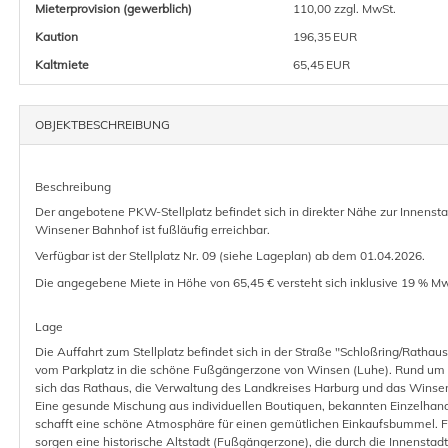
Mieter­provision (gewerblich)
110,00 zzgl. MwSt.
Kaution
196,35 EUR
Kaltmiete
65,45 EUR
OBJEKT­BESCHREIBUNG
Beschreibung
Der angebotene PKW-Stellplatz befindet sich in direkter Nähe zur Innenst
Winsener Bahnhof ist fußläufig erreichbar.
Verfügbar ist der Stellplatz Nr. 09 (siehe Lageplan) ab dem 01.04.2026.
Die angegebene Miete in Höhe von 65,45 € versteht sich inklusive 19 % Mw
Lage
Die Auffahrt zum Stellplatz befindet sich in der Straße "Schloßring/Rathau
vom Parkplatz in die schöne Fußgängerzone von Winsen (Luhe). Rund um
sich das Rathaus, die Verwaltung des Landkreises Harburg und das Winsen
Eine gesunde Mischung aus individuellen Boutiquen, bekannten Einzelhand
schafft eine schöne Atmosphäre für einen gemütlichen Einkaufsbummel.
sorgen eine historische Altstadt (Fußgängerzone), die durch die Innenstad