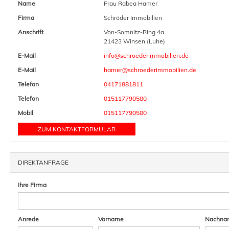
Name
Frau Rabea Hamer
Firma
Schröder Immobilien
Anschrift
Von-Somnitz-Ring 4a
21423 Winsen (Luhe)
E-Mail
info@schroederimmobilien.de
E-Mail
hamer@schroederimmobilien.de
Telefon
04171881811
Telefon
015117790580
Mobil
015117790580
ZUM KONTAKTFORMULAR
DIREKTANFRAGE
Ihre Firma
Anrede
Vorname
Nachna