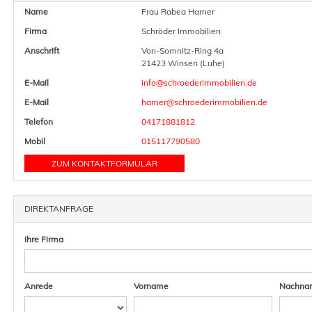
Name
Frau Rabea Hamer
Firma
Schröder Immobilien
Anschrift
Von-Somnitz-Ring 4a
21423 Winsen (Luhe)
E-Mail
info@schroederimmobilien.de
E-Mail
hamer@schroederimmobilien.de
Telefon
04171881812
Mobil
015117790580
ZUM KONTAKTFORMULAR
DIREKTANFRAGE
Ihre Firma
Anrede
Vorname
Nachna