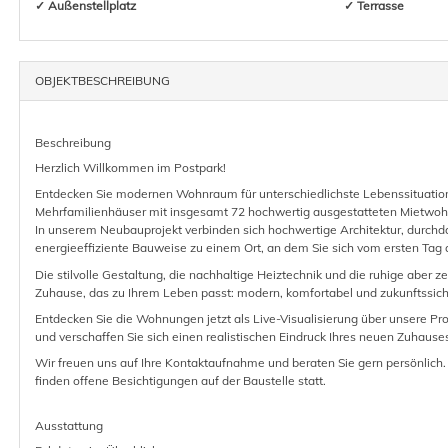
✓ Außenstellplatz
✓ Terrasse
OBJEKT­BESCHREIBUNG
Beschreibung
Herzlich Willkommen im Postpark!
Entdecken Sie modernen Wohnraum für unterschiedlichste Lebenssituatione
Mehrfamilienhäuser mit insgesamt 72 hochwertig ausgestatteten Mietwo
In unserem Neubauprojekt verbinden sich hochwertige Architektur, durchd
energieeffiziente Bauweise zu einem Ort, an dem Sie sich vom ersten Tag
Die stilvolle Gestaltung, die nachhaltige Heiztechnik und die ruhige aber 
Zuhause, das zu Ihrem Leben passt: modern, komfortabel und zukunftssich
Entdecken Sie die Wohnungen jetzt als Live-Visualisierung über unsere P
und verschaffen Sie sich einen realistischen Eindruck Ihres neuen Zuhause
Wir freuen uns auf Ihre Kontaktaufnahme und beraten Sie gern persönlic
finden offene Besichtigungen auf der Baustelle statt.
Ausstattung