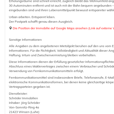
Erholungsräume sind schnell erreicht, zugleich bleibt das Wohnumfeld an
30 Autominuten entfernt und ist auch mit der Bahn bequem angebunden – ide
eingebunden sind und ihren Lebensmittelpunkt bewusst entspannter wäh
Urban arbeiten. Entspannt leben.
Der Postpark schafft genau diesen Ausgleich.
Die Position der Immobilie auf Google Maps ansehen (Link auf externe 
Sonstige Informationen
Alle Angaben zu dem angebotenen Mietobjekt beruhen auf den uns vom Ei
Informationen. Für die Richtigkeit, Vollständigkeit und Aktualität dieser 
Haftung. Irrtum und Zwischenvermietung bleiben vorbehalten.
Diese Informationen dienen der Erfüllung gesetzlicher Informationspflichte
Abschluss eines Maklervertrages zwischen einem Verbraucher und Schröde
Verwendung von Fernkommunikationsmitteln erfolgt.
Fernkommunikationsmittel sind insbesondere Briefe, Telefonanrufe, E-Mai
elektronische Kommunikationsformen, bei denen keine gleichzeitige körpe
Vertragsparteien gegeben ist.
Dienstleister:
Schröder Immobilien
Inhaber: Jörg Schröder
Von-Somnitz-Ring 4a
21423 Winsen (Luhe)