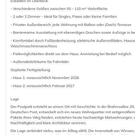
Eckdaten im Überblick:
- Verschiedene Größen zwischen 55 – 110 m² Wohnfläche
- 2 oder 3 Zimmer – ideal für Singles, Paare oder kleine Familien
- Privater Außenbereich: jede Wohnung mit Balkon oder (Dach)-Terrasse
- Barrierearme Ausstattung mit ebenerdigen Duschen sowie Aufzüge in b
- Komfortabel durch Fußbodenheizung, elektrische Außenrollläden, Hausw
Waschmaschinenanschluss
- Parkmöglichkeiten direkt vor dem Haus: Anmietung bei Bedarf möglich
- Außenabstellräume für Fahrräder
Geplante Fertigstellung:
- Haus 1: voraussichtlich November 2026
- Haus 2: voraussichtlich Februar 2027
Lage
Der Postpark entsteht an einem Ort mit Geschichte: In der Brahmsallee 2
Deutschen Post, entwickelt sich ein neues Wohnquartier mit zeitgemäßem
Pakete ihren Weg fanden, entstehen heute hochwertige Mietwohnungen,
Nachhaltigkeit und klare Architektur vereinen.
Die Lage verbindet vieles, was im Alltag zählt. Die Innenstadt von Winse