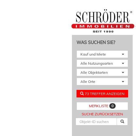
WAS SUCHEN SIE?
Kauf und Miete
Alle Nutzungsarten
Alle Objektarten
Alle Orte
73 TREFFER ANZEIGEN
0
MERKLISTE
SUCHE ZURÜCKSETZEN