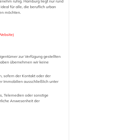
genehm ruhig. Hamburg liegt nur rund
al für alle, die beruflich urban
len möchten.
Website)
gentümer zur Verfügung gestellten
Angaben übernehmen wir keine
n, sofern der Kontakt oder der
r Immobilien ausschließlich unter
ls, Telemedien oder sonstige
rliche Anwesenheit der