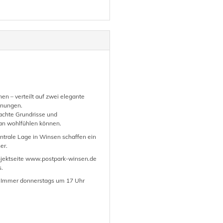
n – verteilt auf zwei elegante
hnungen.
achte Grundrisse und
 an wohlfühlen können.
zentrale Lage in Winsen schaffen ein
er.
rojektseite www.postpark-winsen.de
s.
h. Immer donnerstags um 17 Uhr