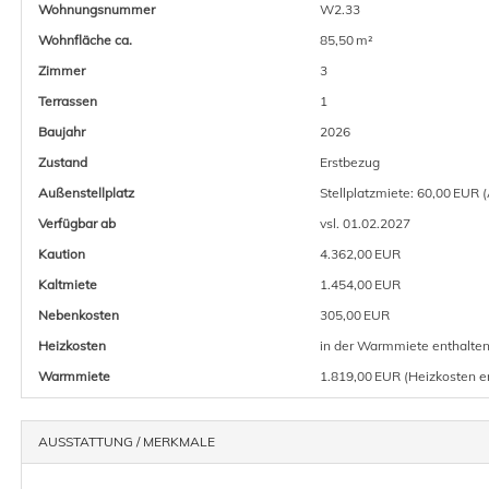
Wohnungsnummer
W2.33
Wohnfläche ca.
85,50 m²
Zimmer
3
Terrassen
1
Baujahr
2026
Zustand
Erstbezug
Außen­stellplatz
Stellplatzmiete: 60,00 EUR (
Verfügbar ab
vsl. 01.02.2027
Kaution
4.362,00 EUR
Kaltmiete
1.454,00 EUR
Nebenkosten
305,00 EUR
Heizkosten
in der Warmmiete enthalte
Warmmiete
1.819,00 EUR (Heizkosten e
AUSSTATTUNG / MERKMALE