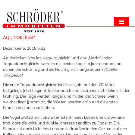
ÄQUINOKTIUM?
Dezember 6, 2018 6:32
Äquinoktium (von lat.
aequus
„gleich“ und
nox
„Nacht“) oder
Tagundnachtgleiche werden die beiden Tage im Jahr genannt, an
denen der lichte Tag und die Nacht gleich lange dauern
(Quelle:
Wikipedia)
.
Die erste Tagundnachtgleiche ist dieses Jahr auf den 20. März
festgelegt. Jetzt beginnt, kalendarisch und astronomisch definiert, der
Frühling. Die Tage werden länger und milder, der Schnee (wenn
welcher liegt J) schmilzt, die Wiesen werden grün und die ersten
Blumen beginnen zu blühen.
Die Vögel zwitschern, überall entsteht neues Leben und die wir sind
froh, dass die kalte und dunkle Jahreszeit endlich zu Ende ist. Die
Sehnsucht nach Licht lockt uns nach draußen in den Garten, auf den
Balkon oder zum Spazierengehen. Das einzige Ziel: die Wärme der