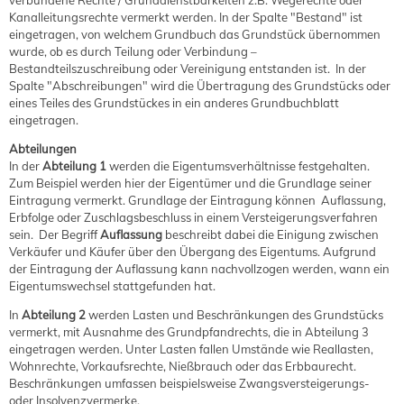
verbundene Rechte / Grunddienstbarkeiten z.B. Wegerechte oder
Kanalleitungsrechte vermerkt werden. In der Spalte "Bestand" ist
eingetragen, von welchem Grundbuch das Grundstück übernommen
wurde, ob es durch Teilung oder Verbindung –
Bestandteilszuschreibung oder Vereinigung entstanden ist. In der
Spalte "Abschreibungen" wird die Übertragung des Grundstücks oder
eines Teiles des Grundstückes in ein anderes Grundbuchblatt
eingetragen.
Abteilungen
In der
Abteilung 1
werden die Eigentumsverhältnisse festgehalten.
Zum Beispiel werden hier der Eigentümer und die Grundlage seiner
Eintragung vermerkt. Grundlage der Eintragung können Auflassung,
Erbfolge oder Zuschlagsbeschluss in einem Versteigerungsverfahren
sein. Der Begriff
Auflassung
beschreibt dabei die Einigung zwischen
Verkäufer und Käufer über den Übergang des Eigentums. Aufgrund
der Eintragung der Auflassung kann nachvollzogen werden, wann ein
Eigentumswechsel stattgefunden hat.
In
Abteilung 2
werden Lasten und Beschränkungen des Grundstücks
vermerkt, mit Ausnahme des Grundpfandrechts, die in Abteilung 3
eingetragen werden. Unter Lasten fallen Umstände wie Reallasten,
Wohnrechte, Vorkaufsrechte, Nießbrauch oder das Erbbaurecht.
Beschränkungen umfassen beispielsweise Zwangsversteigerungs-
oder Insolvenzvermerke.