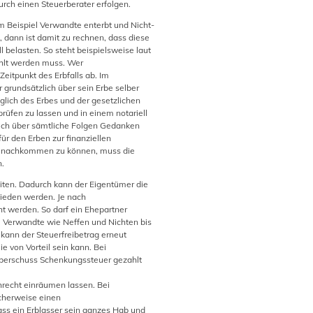
urch einen Steuerberater erfolgen.
m Beispiel Verwandte enterbt und Nicht-
dann ist damit zu rechnen, dass diese
l belasten. So steht beispielsweise laut
ahlt werden muss. Wer
Zeitpunkt des Erbfalls ab. Im
 grundsätzlich über sein Erbe selber
ich des Erbes und der gesetzlichen
prüfen zu lassen und in einem notariell
sich über sämtliche Folgen Gedanken
ür den Erben zur finanziellen
g nachkommen zu können, muss die
n.
iten. Dadurch kann der Eigentümer die
mieden werden. Je nach
 werden. So darf ein Ehepartner
e Verwandte wie Neffen und Nichten bis
kann der Steuerfreibetrag erneut
 von Vorteil sein kann. Bei
Überschuss Schenkungssteuer gezahlt
hrecht einräumen lassen. Bei
icherweise einen
ass ein Erblasser sein ganzes Hab und