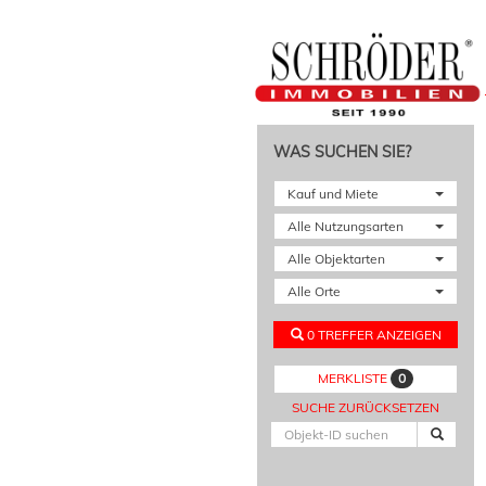
WAS SUCHEN SIE?
Kauf und Miete
Alle Nutzungsarten
Alle Objektarten
Alle Orte
0 TREFFER ANZEIGEN
0
MERKLISTE
SUCHE ZURÜCKSETZEN