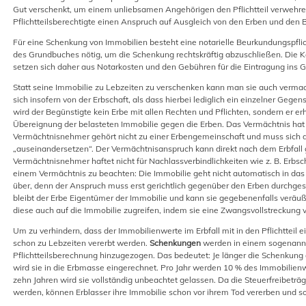
Gut verschenkt, um einem unliebsamen Angehörigen den Pflichtteil verwehren
Pflichtteilsberechtigte einen Anspruch auf Ausgleich von den Erben und den
Für eine Schenkung von Immobilien besteht eine notarielle Beurkundungspflich
des Grundbuches nötig, um die Schenkung rechtskräftig abzuschließen. Die 
setzen sich daher aus Notarkosten und den Gebühren für die Eintragung in
Statt seine Immobilie zu Lebzeiten zu verschenken kann man sie auch verma
sich insofern von der Erbschaft, als dass hierbei lediglich ein einzelner Geg
wird der Begünstigte kein Erbe mit allen Rechten und Pflichten, sondern er er
Übereignung der belasteten Immobilie gegen die Erben. Das Vermächtnis hat 
Vermächtnisnehmer gehört nicht zu einer Erbengemeinschaft und muss sich d
„auseinandersetzen“. Der Vermächtnisanspruch kann direkt nach dem Erbfall
Vermächtnisnehmer haftet nicht für Nachlassverbindlichkeiten wie z. B. Erbsc
einem Vermächtnis zu beachten: Die Immobilie geht nicht automatisch in d
über, denn der Anspruch muss erst gerichtlich gegenüber den Erben durchgese
bleibt der Erbe Eigentümer der Immobilie und kann sie gegebenenfalls veräuß
diese auch auf die Immobilie zugreifen, indem sie eine Zwangsvollstreckung 
Um zu verhindern, dass der Immobilienwerte im Erbfall mit in den Pflichtteil
schon zu Lebzeiten vererbt werden.
Schenkungen
werden in einem sogenann
Pflichtteilsberechnung hinzugezogen. Das bedeutet: Je länger die Schenkung d
wird sie in die Erbmasse eingerechnet. Pro Jahr werden 10 % des Immobilie
zehn Jahren wird sie vollständig unbeachtet gelassen. Da die Steuerfreibeträ
werden, können Erblasser ihre Immobilie schon vor ihrem Tod vererben und 