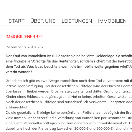
START
ÜBER UNS
LEISTUNGEN
IMMOBILIEN
IMMOBILIENERBE?
Dezember 6, 2016 5:32
Der Kauf von Immobilien ist zu Lebzeiten eine beliebte Geldanlage. So schaff
eine finanzielle Vorsorge für das Rentenalter, sondern sichert mit der Investi
dem Tod ab. Was ist zu beachten, wenn die Immobilie weitergegeben wird? 
vererbt werden?
Grundsätzlich gibt es zwei Wege Immobilien nach dem Tod zu vererben:
mit d
letztwilligen Verfügung. Bei der gesetzlichen Erbfolge wird der Nachlass g
überlassen. Hierbei werden Erben erster, zweiter und dritter Ordnung untersc
Kinder eines Erblassers begünstigt sind. Hat er keine, erhalten Geschwister o
Nach der gesetzlichen Erbfolge sind ausschließlich Verwandte, Ehegatten od
erbberechtigt.
Da die gesetzliche Erbfolge keine persönlichen Präferenzen bezüglich der Erbv
viele Immobilienbesitzer für die Vererbung von Immobilien per Testament. D
einen vom Verwandtschaftsgrad und zum anderen vom Immobilienwert ab. D
dabei, wie hoch der Freibeitrag (zwischen 20.000 € und 500.000 €) ist und in 