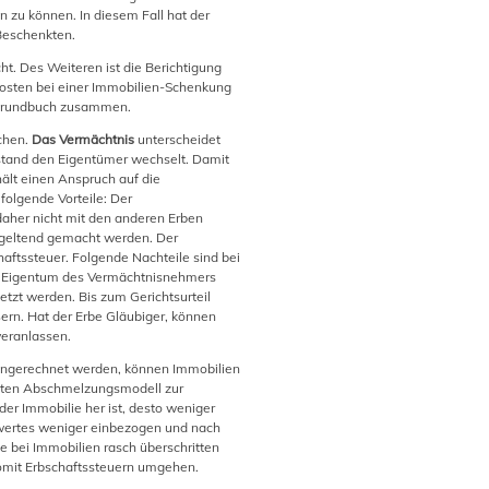
 zu können. In diesem Fall hat der
 Beschenkten.
t. Des Weiteren ist die Berichtigung
Kosten bei einer Immobilien-Schenkung
s Grundbuch zusammen.
chen.
Das Vermächtnis
unterscheidet
enstand den Eigentümer wechselt. Damit
hält einen Anspruch auf die
folgende Vorteile: Der
aher nicht mit den anderen Erben
 geltend gemacht werden. Der
haftssteuer. Folgende Nachteile sind bei
as Eigentum des Vermächtnisnehmers
tzt werden. Bis zum Gerichtsurteil
ern. Hat der Erbe Gläubiger, können
veranlassen.
 eingerechnet werden, können Immobilien
ten Abschmelzungsmodell zur
er Immobilie her ist, desto weniger
nwertes weniger einbezogen und nach
ge bei Immobilien rasch überschritten
somit Erbschaftssteuern umgehen.