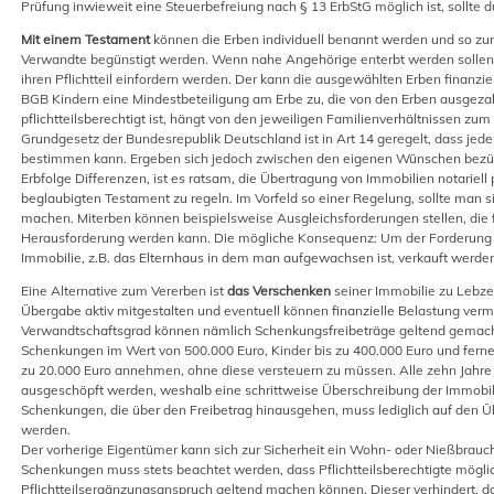
Prüfung inwieweit eine Steuerbefreiung nach § 13 ErbStG möglich ist, sollte d
Mit einem Testament
können die Erben individuell benannt werden und so zu
Verwandte begünstigt werden. Wenn nahe Angehörige enterbt werden sollen, 
ihren Pflichtteil einfordern werden. Der kann die ausgewählten Erben finanziel
BGB Kindern eine Mindestbeteiligung am Erbe zu, die von den Erben ausgez
pflichtteilsberechtigt ist, hängt von den jeweiligen Familienverhältnissen zum 
Grundgesetz der Bundesrepublik Deutschland ist in Art 14 geregelt, dass jeder
bestimmen kann. Ergeben sich jedoch zwischen den eigenen Wünschen bezügl
Erbfolge Differenzen, ist es ratsam, die Übertragung von Immobilien notariell 
beglaubigten Testament zu regeln. Im Vorfeld so einer Regelung, sollte man 
machen. Miterben können beispielsweise Ausgleichsforderungen stellen, die f
Herausforderung werden kann. Die mögliche Konsequenz: Um der Forderun
Immobilie, z.B. das Elternhaus in dem man aufgewachsen ist, verkauft werde
Eine Alternative zum Vererben ist
das Verschenken
seiner Immobilie zu Lebze
Übergabe aktiv mitgestalten und eventuell können finanzielle Belastung ver
Verwandtschaftsgrad können nämlich Schenkungsfreibeträge geltend gemacht
Schenkungen im Wert von 500.000 Euro, Kinder bis zu 400.000 Euro und fern
zu 20.000 Euro annehmen, ohne diese versteuern zu müssen. Alle zehn Jahre 
ausgeschöpft werden, weshalb eine schrittweise Überschreibung der Immobilie
Schenkungen, die über den Freibetrag hinausgehen, muss lediglich auf den 
werden.
Der vorherige Eigentümer kann sich zur Sicherheit ein Wohn- oder Nießbrauc
Schenkungen muss stets beachtet werden, dass Pflichtteilsberechtigte mögl
Pflichtteilsergänzungsanspruch geltend machen können. Dieser verhindert, d