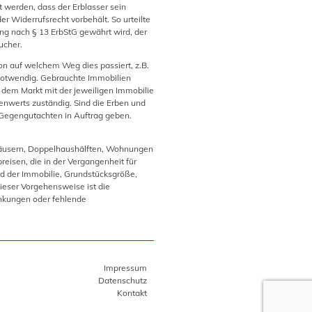
t werden, dass der Erblasser sein
r Widerrufsrecht vorbehält. So urteilte
ung nach § 13 ErbStG gewährt wird, der
ucher.
n auf welchem Weg dies passiert, z.B.
otwendig. Gebrauchte Immobilien
f dem Markt mit der jeweiligen Immobilie
enwerts zuständig. Sind die Erben und
 Gegengutachten in Auftrag geben.
nhäusern, Doppelhaushälften, Wohnungen
reisen, die in der Vergangenheit für
d der Immobilie, Grundstücksgröße,
ieser Vorgehensweise ist die
ankungen oder fehlende
Impressum
Datenschutz
Kontakt