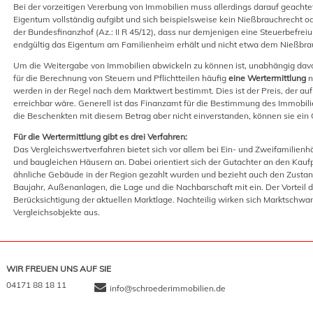
Bei der vorzeitigen Vererbung von Immobilien muss allerdings darauf geachte
Eigentum vollständig aufgibt und sich beispielsweise kein Nießbrauchrecht ode
der Bundesfinanzhof (Az.: II R 45/12), dass nur demjenigen eine Steuerbefrei
endgültig das Eigentum am Familienheim erhält und nicht etwa dem Nießbra
Um die Weitergabe von Immobilien abwickeln zu können ist, unabhängig davo
für die Berechnung von Steuern und Pflichtteilen häufig
eine Wertermittlung
n
werden in der Regel nach dem Marktwert bestimmt. Dies ist der Preis, der au
erreichbar wäre. Generell ist das Finanzamt für die Bestimmung des Immobili
die Beschenkten mit diesem Betrag aber nicht einverstanden, können sie ein
Für die Wertermittlung gibt es drei Verfahren:
Das Vergleichswertverfahren bietet sich vor allem bei Ein- und Zweifamilie
und baugleichen Häusern an. Dabei orientiert sich der Gutachter an den Kaufp
ähnliche Gebäude in der Region gezahlt wurden und bezieht auch den Zustan
Baujahr, Außenanlagen, die Lage und die Nachbarschaft mit ein. Der Vorteil d
Berücksichtigung der aktuellen Marktlage. Nachteilig wirken sich Marktschw
Vergleichsobjekte aus.
WIR FREUEN UNS AUF SIE
04171 88 18 11
info@schroederimmobilien.de