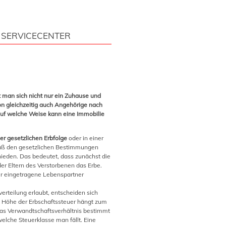
SERVICECENTER
t man sich nicht nur ein Zuhause und
tion gleichzeitig auch Angehörige nach
Auf welche Weise kann eine Immobilie
er gesetzlichen Erbfolge
oder in einer
emäß den gesetzlichen Bestimmungen
hieden. Das bedeutet, dass zunächst die
der Eltern des Verstorbenen das Erbe.
er eingetragene Lebenspartner
erteilung erlaubt, entscheiden sich
ie Höhe der Erbschaftssteuer hängt zum
as Verwandtschaftsverhältnis bestimmt
welche Steuerklasse man fällt. Eine