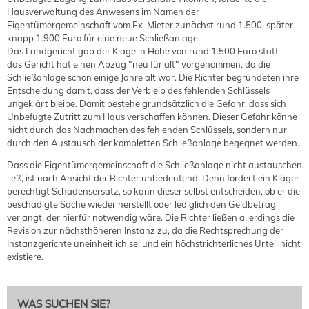
Hausverwaltung des Anwesens im Namen der
Eigentümergemeinschaft vom Ex-Mieter zunächst rund 1.500, später
knapp 1.900 Euro für eine neue Schließanlage.
Das Landgericht gab der Klage in Höhe von rund 1.500 Euro statt –
das Gericht hat einen Abzug "neu für alt" vorgenommen, da die
Schließanlage schon einige Jahre alt war. Die Richter begründeten ihre
Entscheidung damit, dass der Verbleib des fehlenden Schlüssels
ungeklärt bleibe. Damit bestehe grundsätzlich die Gefahr, dass sich
Unbefugte Zutritt zum Haus verschaffen können. Dieser Gefahr könne
nicht durch das Nachmachen des fehlenden Schlüssels, sondern nur
durch den Austausch der kompletten Schließanlage begegnet werden.
Dass die Eigentümergemeinschaft die Schließanlage nicht austauschen
ließ, ist nach Ansicht der Richter unbedeutend. Denn fordert ein Kläger
berechtigt Schadensersatz, so kann dieser selbst entscheiden, ob er die
beschädigte Sache wieder herstellt oder lediglich den Geldbetrag
verlangt, der hierfür notwendig wäre. Die Richter ließen allerdings die
Revision zur nächsthöheren Instanz zu, da die Rechtsprechung der
Instanzgerichte uneinheitlich sei und ein höchstrichterliches Urteil nicht
existiere.
WAS SUCHEN SIE?