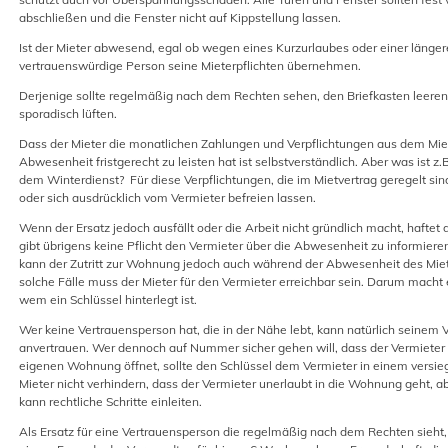
abschließen und die Fenster nicht auf Kippstellung lassen.
Ist der Mieter abwesend, egal ob wegen eines Kurzurlaubes oder einer längere
vertrauenswürdige Person seine Mieterpflichten übernehmen.
Derjenige sollte regelmäßig nach dem Rechten sehen, den Briefkasten leere
sporadisch lüften.
Dass der Mieter die monatlichen Zahlungen und Verpflichtungen aus dem Mi
Abwesenheit fristgerecht zu leisten hat ist selbstverständlich. Aber was ist z
dem Winterdienst? Für diese Verpflichtungen, die im Mietvertrag geregelt sind
oder sich ausdrücklich vom Vermieter befreien lassen.
Wenn der Ersatz jedoch ausfällt oder die Arbeit nicht gründlich macht, haftet
gibt übrigens keine Pflicht den Vermieter über die Abwesenheit zu informiere
kann der Zutritt zur Wohnung jedoch auch während der Abwesenheit des Mieter
solche Fälle muss der Mieter für den Vermieter erreichbar sein. Darum macht 
wem ein Schlüssel hinterlegt ist.
Wer keine Vertrauensperson hat, die in der Nähe lebt, kann natürlich seinem V
anvertrauen. Wer dennoch auf Nummer sicher gehen will, dass der Vermieter wi
eigenen Wohnung öffnet, sollte den Schlüssel dem Vermieter in einem versie
Mieter nicht verhindern, dass der Vermieter unerlaubt in die Wohnung geht, 
kann rechtliche Schritte einleiten.
Als Ersatz für eine Vertrauensperson die regelmäßig nach dem Rechten sieht