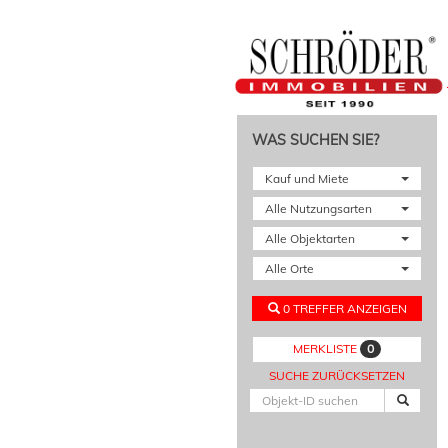
WAS SUCHEN SIE?
Kauf und Miete
Alle Nutzungsarten
Alle Objektarten
Alle Orte
0 TREFFER ANZEIGEN
0
MERKLISTE
SUCHE ZURÜCKSETZEN