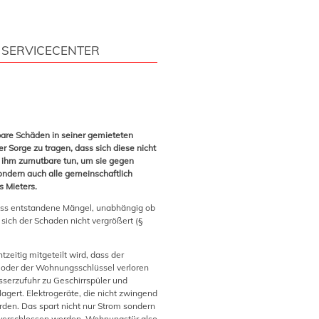
SERVICECENTER
bare Schäden in seiner gemieteten
 Sorge zu tragen, dass sich diese nicht
 ihm zumutbare tun, um sie gegen
sondern auch alle gemeinschaftlich
 Mieters.
muss entstandene Mängel, unabhängig ob
 sich der Schaden nicht vergrößert (§
tzeitig mitgeteilt wird, dass der
 oder der Wohnungsschlüssel verloren
serzufuhr zu Geschirrspüler und
agert. Elektrogeräte, die nicht zwingend
en. Das spart nicht nur Strom sondern
t verschlossen werden. Wohnungstür also