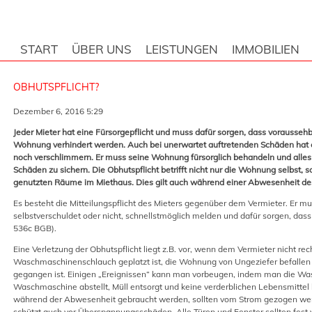
START
ÜBER UNS
LEISTUNGEN
IMMOBILIEN
OBHUTSPFLICHT?
Dezember 6, 2016 5:29
Jeder Mieter hat eine Fürsorgepflicht und muss dafür sorgen, dass vorausseh
Wohnung verhindert werden. Auch bei unerwartet auftretenden Schäden hat er
noch verschlimmern. Er muss seine Wohnung fürsorglich behandeln und alles
Schäden zu sichern. Die Obhutspflicht betrifft nicht nur die Wohnung selbst, 
genutzten Räume im Miethaus. Dies gilt auch während einer Abwesenheit des
Es besteht die Mitteilungspflicht des Mieters gegenüber dem Vermieter. Er 
selbstverschuldet oder nicht, schnellstmöglich melden und dafür sorgen, dass
536c BGB).
Eine Verletzung der Obhutspflicht liegt z.B. vor, wenn dem Vermieter nicht rech
Waschmaschinenschlauch geplatzt ist, die Wohnung von Ungeziefer befallen
gegangen ist. Einigen „Ereignissen“ kann man vorbeugen, indem man die Was
Waschmaschine abstellt, Müll entsorgt und keine verderblichen Lebensmittel l
während der Abwesenheit gebraucht werden, sollten vom Strom gezogen werd
schützt auch vor Überspannungsschäden. Alle Türen und Fenster sollten fes