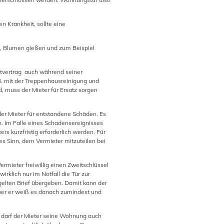
n Krankheit, sollte eine
n, Blumen gießen und zum Beispiel
etvertrag auch während seiner
.B. mit der Treppenhausreinigung und
, muss der Mieter für Ersatz sorgen
 der Mieter für entstandene Schäden. Es
n. Im Falle eines Schadensereignisses
s kurzfristig erforderlich werden. Für
es Sinn, dem Vermieter mitzuteilen bei
ermieter freiwillig einen Zweitschlüssel
rklich nur im Notfall die Tür zur
gelten Brief übergeben. Damit kann der
aber er weiß es danach zumindest und
, darf der Mieter seine Wohnung auch