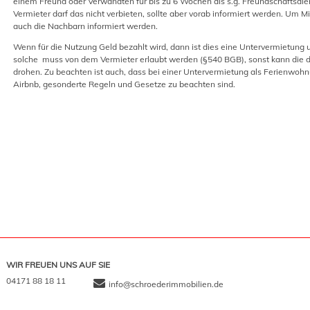
einem Freund oder Verwandten für bis zu 6 Wochen als s.g. Freundschaftsdien
Vermieter darf das nicht verbieten, sollte aber vorab informiert werden. Um M
auch die Nachbarn informiert werden.
Wenn für die Nutzung Geld bezahlt wird, dann ist dies eine Untervermietung 
solche muss von dem Vermieter erlaubt werden (§540 BGB), sonst kann die 
drohen. Zu beachten ist auch, dass bei einer Untervermietung als Ferienwohnu
Airbnb, gesonderte Regeln und Gesetze zu beachten sind.
WIR FREUEN UNS AUF SIE
04171 88 18 11
info@schroederimmobilien.de