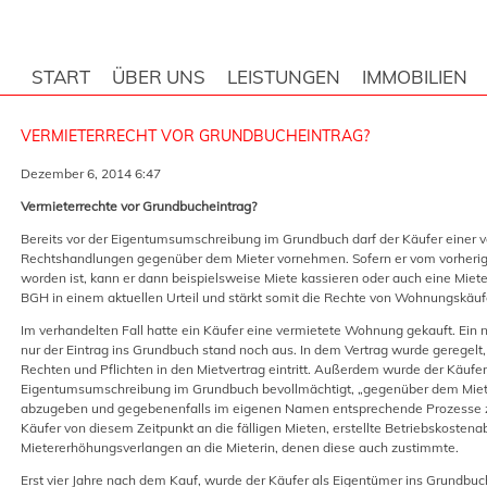
START
ÜBER UNS
LEISTUNGEN
IMMOBILIEN
VERMIETERRECHT VOR GRUNDBUCHEINTRAG?
Dezember 6, 2014 6:47
Vermieterrechte vor Grundbucheintrag?
Bereits vor der Eigentumsumschreibung im Grundbuch darf der Käufer einer
Rechtshandlungen gegenüber dem Mieter vornehmen. Sofern er vom vorherig
worden ist, kann er dann beispielsweise Miete kassieren oder auch eine Miet
BGH in einem aktuellen Urteil und stärkt somit die Rechte von Wohnungskäu
Im verhandelten Fall hatte ein Käufer eine vermietete Wohnung gekauft. Ein n
nur der Eintrag ins Grundbuch stand noch aus. In dem Vertrag wurde geregelt, 
Rechten und Pflichten in den Mietvertrag eintritt. Außerdem wurde der Käufer
Eigentumsumschreibung im Grundbuch bevollmächtigt, „gegenüber dem Mieter
abzugeben und gegebenenfalls im eigenen Namen entsprechende Prozesse z
Käufer von diesem Zeitpunkt an die fälligen Mieten, erstellte Betriebskoste
Mietererhöhungsverlangen an die Mieterin, denen diese auch zustimmte.
Erst vier Jahre nach dem Kauf, wurde der Käufer als Eigentümer ins Grundbuch