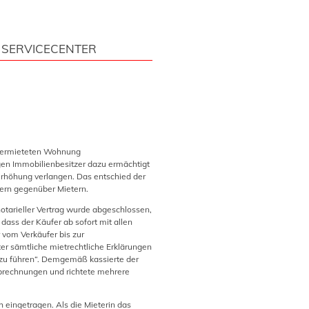
SERVICECENTER
 vermieteten Wohnung
en Immobilienbesitzer dazu ermächtigt
erhöhung verlangen. Das entschied der
fern gegenüber Mietern.
otarieller Vertrag wurde abgeschlossen,
dass der Käufer ab sofort mit allen
 vom Verkäufer bis zur
 sämtliche mietrechtliche Erklärungen
u führen“. Demgemäß kassierte der
nabrechnungen und richtete mehrere
 eingetragen. Als die Mieterin das