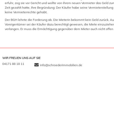
erfuhr, zog sie vor Gericht und wollte von ihrem neuen Vermieter das Geld z
Zeit gezahlt hatte. Ihre Begründung: Der Käufer habe seine Vermieterstellun
keine Vermieterrechte gehabt.
Der BGH lehnte die Forderung ab. Die Mieterin bekommt kein Geld zurück. 
Voreigentümer sei der Käufer dazu berechtigt gewesen, die Miete einzuzieh
verlangen. Er muss die Ermächtigung gegenüber dem Mieter auch nicht offen 
WIR FREUEN UNS AUF SIE
04171 88 18 11
info@schroederimmobilien.de