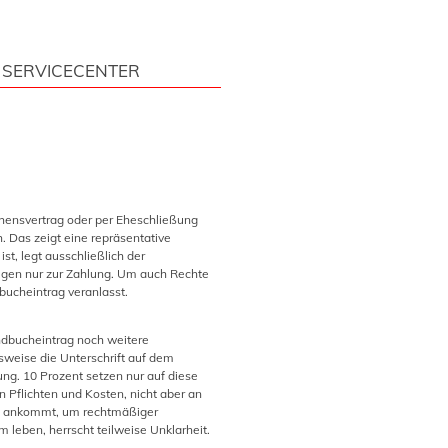
SERVICECENTER
ehensvertrag oder per Eheschließung
h. Das zeigt eine repräsentative
t, legt ausschließlich der
agegen nur zur Zahlung. Um auch Rechte
bucheintrag veranlasst.
ndbucheintrag noch weitere
sweise die Unterschrift auf dem
ung. 10 Prozent setzen nur auf diese
n Pflichten und Kosten, nicht aber an
es ankommt, um rechtmäßiger
 leben, herrscht teilweise Unklarheit.