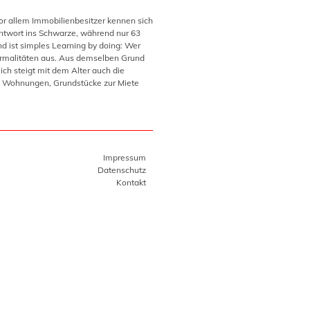
Vor allem Immobilienbesitzer kennen sich
 Antwort ins Schwarze, während nur 63
d ist simples Learning by doing: Wer
ormalitäten aus. Aus demselben Grund
lich steigt mit dem Alter auch die
r, Wohnungen, Grundstücke zur Miete
Impressum
Datenschutz
Kontakt