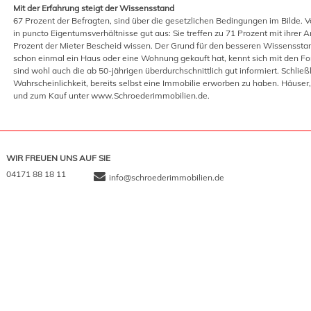
Mit der Erfahrung steigt der Wissensstand
67 Prozent der Befragten, sind über die gesetzlichen Bedingungen im Bilde. 
in puncto Eigentumsverhältnisse gut aus: Sie treffen zu 71 Prozent mit ihrer
Prozent der Mieter Bescheid wissen. Der Grund für den besseren Wissensstan
schon einmal ein Haus oder eine Wohnung gekauft hat, kennt sich mit den F
sind wohl auch die ab 50-jährigen überdurchschnittlich gut informiert. Schließ
Wahrscheinlichkeit, bereits selbst eine Immobilie erworben zu haben. Häuse
und zum Kauf unter www.Schroederimmobilien.de.
WIR FREUEN UNS AUF SIE
04171 88 18 11
info@schroederimmobilien.de