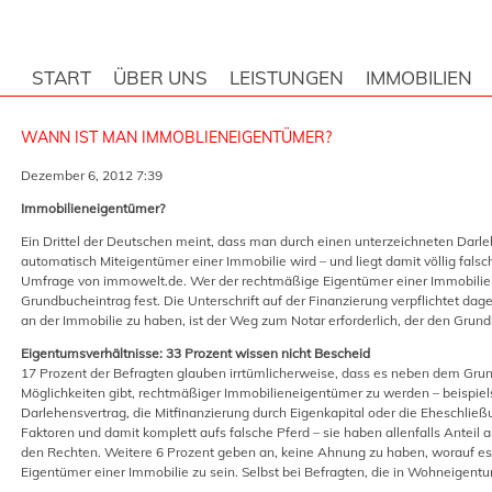
START
ÜBER UNS
LEISTUNGEN
IMMOBILIEN
WANN IST MAN IMMOBLIENEIGENTÜMER?
Dezember 6, 2012 7:39
Immobilieneigentümer?
Ein Drittel der Deutschen meint, dass man durch einen unterzeichneten Darl
automatisch Miteigentümer einer Immobilie wird – und liegt damit völlig falsc
Umfrage von immowelt.de. Wer der rechtmäßige Eigentümer einer Immobilie is
Grundbucheintrag fest. Die Unterschrift auf der Finanzierung verpflichtet d
an der Immobilie zu haben, ist der Weg zum Notar erforderlich, der den Grund
Eigentumsverhältnisse: 33 Prozent wissen nicht Bescheid
17 Prozent der Befragten glauben irrtümlicherweise, dass es neben dem Gru
Möglichkeiten gibt, rechtmäßiger Immobilieneigentümer zu werden – beispiel
Darlehensvertrag, die Mitfinanzierung durch Eigenkapital oder die Eheschließ
Faktoren und damit komplett aufs falsche Pferd – sie haben allenfalls Anteil a
den Rechten. Weitere 6 Prozent geben an, keine Ahnung zu haben, worauf 
Eigentümer einer Immobilie zu sein. Selbst bei Befragten, die in Wohneigentum