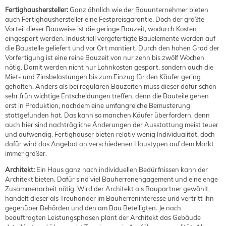
Fertighaushersteller:
Ganz ähnlich wie der Bauunternehmer bieten
auch Fertighaushersteller eine Festpreisgarantie. Doch der größte
Vorteil dieser Bauweise ist die geringe Bauzeit, wodurch Kosten
eingespart werden. Industriell vorgefertigte Bauelemente werden auf
die Baustelle geliefert und vor Ort montiert. Durch den hohen Grad der
Vorfertigung ist eine reine Bauzeit von nur zehn bis zwölf Wochen
nötig. Damit werden nicht nur Lohnkosten gespart, sondern auch die
Miet- und Zinsbelastungen bis zum Einzug für den Käufer gering
gehalten. Anders als bei regulären Bauzeiten muss dieser dafür schon
sehr früh wichtige Entscheidungen treffen, denn die Bauteile gehen
erst in Produktion, nachdem eine umfangreiche Bemusterung
stattgefunden hat. Das kann so manchen Käufer überfordern, denn
auch hier sind nachträgliche Änderungen der Ausstattung meist teuer
und aufwendig. Fertighäuser bieten relativ wenig Individualität, doch
dafür wird das Angebot an verschiedenen Haustypen auf dem Markt
immer größer.
Architekt:
Ein Haus ganz nach individuellen Bedürfnissen kann der
Architekt bieten. Dafür sind viel Bauherrenengagement und eine enge
Zusammenarbeit nötig. Wird der Architekt als Baupartner gewählt,
handelt dieser als Treuhänder im Bauherreninteresse und vertritt ihn
gegenüber Behörden und den am Bau Beteiligten. Je nach
beauftragten Leistungsphasen plant der Architekt das Gebäude