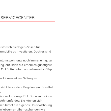
SERVICECENTER
istorisch niedrigen Zinsen für
mmobilie zu investieren. Doch es sind
igentumswohnung noch immer ein guter
ng lebt, kann auf erheblich günstigere
 Einkünfte haben als vollerwerbstätige
es Hauses einen Beitrag zur
sieht besondere Regelungen für selbst
.
 für das Lebensgefühl. Denn zum einen
Wohnumfeldes: Sie können sich
eren bietet ein eigenes Haus/Wohnung
r unliebsamen Überraschungen wie