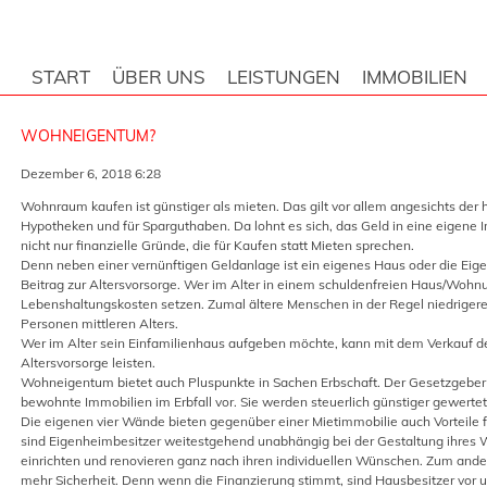
START
ÜBER UNS
LEISTUNGEN
IMMOBILIEN
WOHNEIGENTUM?
Dezember 6, 2018 6:28
Wohnraum kaufen ist günstiger als mieten. Das gilt vor allem angesichts der h
Hypotheken und für Sparguthaben. Da lohnt es sich, das Geld in eine eigene I
nicht nur finanzielle Gründe, die für Kaufen statt Mieten sprechen.
Denn neben einer vernünftigen Geldanlage ist ein eigenes Haus oder die E
Beitrag zur Altersvorsorge. Wer im Alter in einem schuldenfreien Haus/Wohnu
Lebenshaltungskosten setzen. Zumal ältere Menschen in der Regel niedrigere
Personen mittleren Alters.
Wer im Alter sein Einfamilienhaus aufgeben möchte, kann mit dem Verkauf d
Altersvorsorge leisten.
Wohneigentum bietet auch Pluspunkte in Sachen Erbschaft. Der Gesetzgeber 
bewohnte Immobilien im Erbfall vor. Sie werden steuerlich günstiger gewertet
Die eigenen vier Wände bieten gegenüber einer Mietimmobilie auch Vorteile
sind Eigenheimbesitzer weitestgehend unabhängig bei der Gestaltung ihres 
einrichten und renovieren ganz nach ihren individuellen Wünschen. Zum and
mehr Sicherheit. Denn wenn die Finanzierung stimmt, sind Hausbesitzer vo