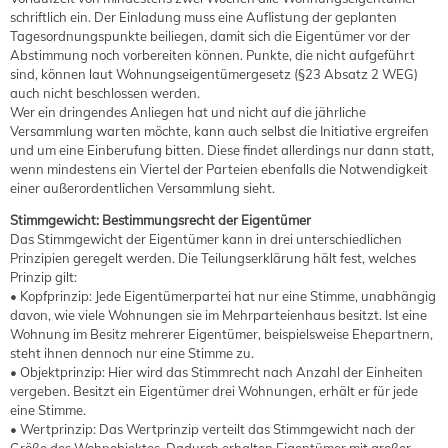
schriftlich ein. Der Einladung muss eine Auflistung der geplanten
Tagesordnungspunkte beiliegen, damit sich die Eigentümer vor der
Abstimmung noch vorbereiten können. Punkte, die nicht aufgeführt
sind, können laut Wohnungseigentümergesetz (§23 Absatz 2 WEG)
auch nicht beschlossen werden.
Wer ein dringendes Anliegen hat und nicht auf die jährliche
Versammlung warten möchte, kann auch selbst die Initiative ergreifen
und um eine Einberufung bitten. Diese findet allerdings nur dann statt,
wenn mindestens ein Viertel der Parteien ebenfalls die Notwendigkeit
einer außerordentlichen Versammlung sieht.
Stimmgewicht: Bestimmungsrecht der Eigentümer
Das Stimmgewicht der Eigentümer kann in drei unterschiedlichen
Prinzipien geregelt werden. Die Teilungserklärung hält fest, welches
Prinzip gilt:
• Kopfprinzip: Jede Eigentümerpartei hat nur eine Stimme, unabhängig
davon, wie viele Wohnungen sie im Mehrparteienhaus besitzt. Ist eine
Wohnung im Besitz mehrerer Eigentümer, beispielsweise Ehepartnern,
steht ihnen dennoch nur eine Stimme zu.
• Objektprinzip: Hier wird das Stimmrecht nach Anzahl der Einheiten
vergeben. Besitzt ein Eigentümer drei Wohnungen, erhält er für jede
eine Stimme.
• Wertprinzip: Das Wertprinzip verteilt das Stimmgewicht nach der