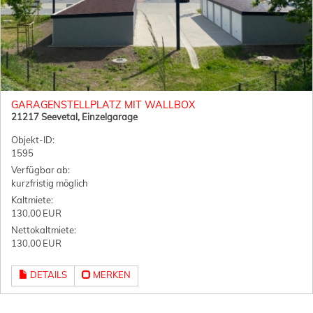
GARAGENSTELLPLATZ MIT WALLBOX
21217 Seevetal, Einzelgarage
Objekt-ID:
1595
Verfügbar ab:
kurzfristig möglich
Kaltmiete:
130,00 EUR
Nettokaltmiete:
130,00 EUR
DETAILS
MERKEN