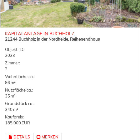
KAPITALANLAGE IN BUCHHOLZ
21244 Buchholz in der Nordheide, Reihenendhaus
Objekt-ID:
2033
Zimmer:
3
Wohnfläche ca.:
86 m²
Nutzfläche ca.:
35 m²
Grund­stück ca.:
340 m²
Kaufpreis:
185.000 EUR
DETAILS
MERKEN