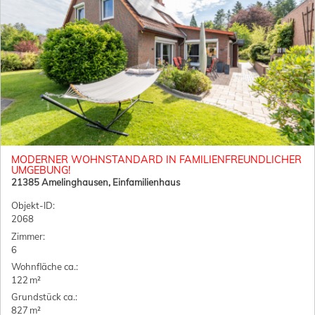
MODERNER WOHNSTANDARD IN FAMILIENFREUNDLICHER
UMGEBUNG!
21385 Amelinghausen, Einfamilienhaus
Objekt-ID:
2068
Zimmer:
6
Wohnfläche ca.:
122 m²
Grund­stück ca.:
827 m²