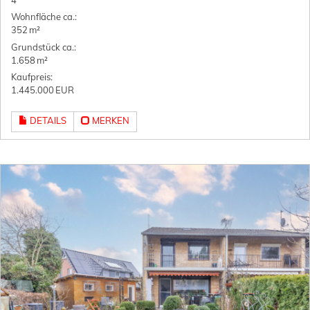
4
Wohnfläche ca.:
352 m²
Grund­stück ca.:
1.658 m²
Kaufpreis:
1.445.000 EUR
DETAILS
MERKEN