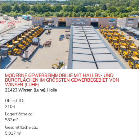
MODERNE GEWERBEIMMOBILIE MIT HALLEN- UND
BÜROFLÄCHEN IM GRÖSSTEN GEWERBEGEBIET VON W
INSEN (LUHE)
21423 Winsen (Luhe), Halle
Objekt-ID:
2106
Lagerfläche ca.:
582 m²
Gesamtfläche ca.:
5.917 m²