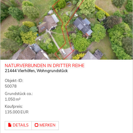
NATURVERBUNDEN IN DRITTER REIHE
21444 Vierhöfen, Wohngrundstück
Objekt-ID:
50078
Grund­stück ca.:
1.050 m²
Kaufpreis:
135.000 EUR
DETAILS
MERKEN