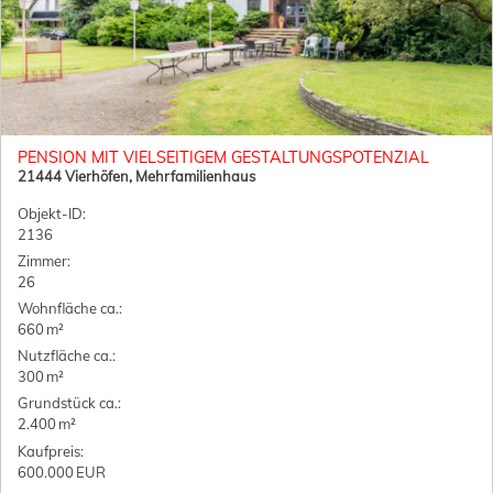
PENSION MIT VIELSEITIGEM GESTALTUNGSPOTENZIAL
21444 Vierhöfen, Mehrfamilienhaus
Objekt-ID:
2136
Zimmer:
26
Wohnfläche ca.:
660 m²
Nutzfläche ca.:
300 m²
Grund­stück ca.:
2.400 m²
Kaufpreis:
600.000 EUR